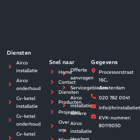
Diensten
Snel naar
Gegevens
Airco
Offerte
installatie
Home
Processorstraat
aanvragen
16C,
Airco
Contact
Servicegebieden
Amsterdam
onderhoud
Diensten
Airco
020 782 0041
Cv-ketel
Producten
installatie
installatie
info@hrinstallati
Projecten
Almere
Cv-ketel
KVK-nummer:
Over
Airco
onderhoud
80119050
ons
installatie
Cv-ketel
Haarlem
Nieuws