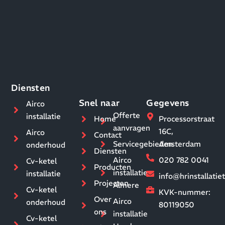
Diensten
Snel naar
Gegevens
Airco
Offerte
installatie
Home
Processorstraat
aanvragen
16C,
Airco
Contact
Servicegebieden
Amsterdam
onderhoud
Diensten
Airco
020 782 0041
Cv-ketel
Producten
installatie
installatie
info@hrinstallati
Projecten
Almere
Cv-ketel
KVK-nummer:
Over
Airco
onderhoud
80119050
ons
installatie
Cv-ketel